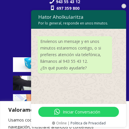
943 55 43 12
697 359 800
620 379 664
(Seguros)
Hator Aholkularitza
943 55 54 62
Por lo general, responde en unos minutos.
hator@hator.eus
Envíenos un mensaje y en unos
ÁREAS DE EXPERIENCIA
minutos estaremos contigo, o si
prefieres atención vía telefónica,
llámanos al 943 55 43 12.
¿En qué puedo ayudarle?
Valoramos tu privacidad
Iniciar Conversación
Usamos cookies para mejorar su experiencia de
🟢 Online |
Politica de Privacidad
navegación, mostrarle anuncios o contenidos