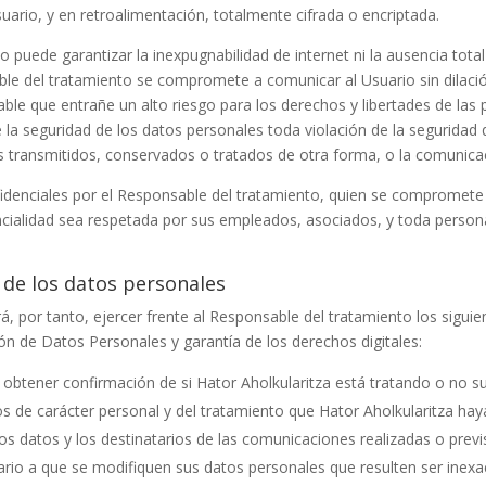
suario, y en retroalimentación, totalmente cifrada o encriptada.
o puede garantizar la inexpugnabilidad de internet ni la ausencia to
ble del tratamiento se compromete a comunicar al Usuario sin dilació
le que entrañe un alto riesgo para los derechos y libertades de las p
e la seguridad de los datos personales toda violación de la seguridad
ales transmitidos, conservados o tratados de otra forma, o la comunic
denciales por el Responsable del tratamiento, quien se compromete 
ncialidad sea respetada por sus empleados, asociados, y toda persona 
 de los datos personales
á, por tanto, ejercer frente al Responsable del tratamiento los sigu
ón de Datos Personales y garantía de los derechos digitales:
a obtener confirmación de si
Hator Aholkularitza
está tratando o no su
s de carácter personal y del tratamiento que
Hator Aholkularitza
haya
hos datos y los destinatarios de las comunicaciones realizadas o prev
rio a que se modifiquen sus datos personales que resulten ser inexac