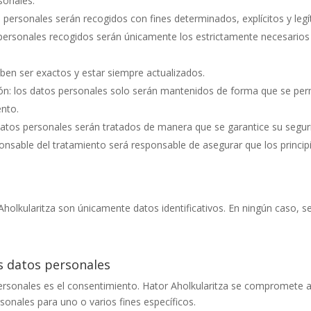
sonales.
tos personales serán recogidos con fines determinados, explícitos y leg
 personales recogidos serán únicamente los estrictamente necesarios 
eben ser exactos y estar siempre actualizados.
ión: los datos personales solo serán mantenidos de forma que se permi
ento.
s datos personales serán tratados de manera que se garantice su segur
ponsable del tratamiento será responsable de asegurar que los princip
Aholkularitza
son únicamente datos identificativos. En ningún caso, se
.
os datos personales
personales es el consentimiento.
Hator Aholkularitza
se compromete a r
sonales para uno o varios fines específicos.