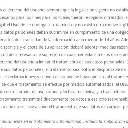
s el derecho del Usuario, siempre que la legislación vigente no establ
sarios para los fines para los cuales fueron recogidos o tratados; e
gal; el Usuario se oponga al tratamiento y no exista otro motivo legí
los datos personales deban suprimirse en cumplimiento de una obligac
ervicios de la sociedad de la información a un menor de 14 años. Ad
 disponible y el coste de su aplicación, deberá adoptar medidas razo
citud del interesado de supresión de cualquier enlace a esos datos pe
erecho del Usuario a limitar el tratamiento de sus datos personales. E
 sus datos personales; el tratamiento sea ilícito; el Responsable del
hacer reclamaciones; y cuando el Usuario se haya opuesto al tratamie
de que el tratamiento se efectúe por medios automatizados, el Usuar
to estructurado, de uso común y lectura mecánica, y a transmitirlos 
tratamiento transmitirá directamente los datos a ese otro responsabl
o a que no se lleve a cabo el tratamiento de sus datos de carácter p
 únicamente en el tratamiento automatizado, incluida la elaboración de