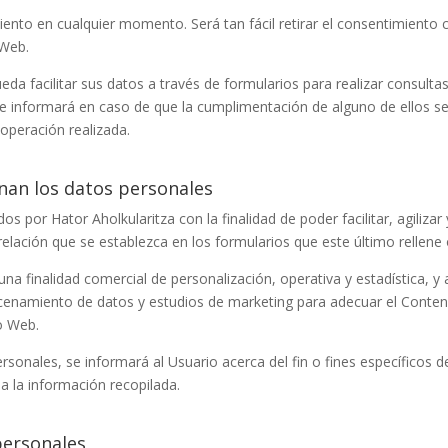
iento en cualquier momento. Será tan fácil retirar el consentimiento 
 Web.
eda facilitar sus datos a través de formularios para realizar consulta
 le informará en caso de que la cumplimentación de alguno de ellos s
 operación realizada.
inan los datos personales
ados por
Hator Aholkularitza
con la finalidad de poder facilitar, agiliz
relación que se establezca en los formularios que este último rellene 
na finalidad comercial de personalización, operativa y estadística, y 
acenamiento de datos y estudios de marketing para adecuar el Conten
io Web.
onales, se informará al Usuario acerca del fin o fines específicos d
 a la información recopilada.
personales