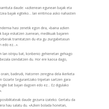
 harrituta daude: «azkenean egunean bajak eta
ntzea bajak egiteko… lan erritmoa asko nahasten
ndemia hasi zenetik egon dira, «baina azken
atek baja eskatzen zuenean, medikuak bajaren
orberak tramitatzen du eta gu ziurgabetasun
en edo ez…».
an lan istripu bat, konbenio gehienetan gehiago
bezala izendatzen du. Hor ere kaosa dago,
orain, badirudi, Hatorren zeregina dela ikerketa
ren Gizarte Segurantzako tripetan sartzen gara
langile bat bajan dagoen edo ez… Ez digulako
».
osibilitateak daude gezurra izateko. Gertatu da
oera hau salatu du. «Azken bolada honetan,