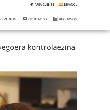
ÁREA CLIENTE
ESPAÑOL
ERVICIOS
CONTACTO
RECURSOS
 «egoera kontrolaezina