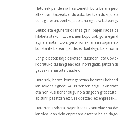
Hatorrek pandemia hasi zenetik buru-belarri jar
altak tramitatzeak, ordu asko kentzen dizkigu et
du, egia esan, zentzugabekeria egoera batean g
Betiko eta eguneroko lanaz gain, bajen kaosa da
hilabeteotako intzidentzien kopuruak gora egin 
agiria ematen zion, gero honek lanean bajaren 
konstante batean gaude, ez baitakigu baja hori 
Langile batek baja eskatzen duenean, eta Covid-1
kobratuko du langileak eta, horregatik, jartzen d
gauzak nahastuta daude».
Hatorrek, beraz, kontingentzian begiratu behar du
lan sakona egitea:
«Guri heltzen zaigu jakinaraz
eta hor ikusi behar dugu nola dagoen grabatuta, 
abisurik pasatzen ez Osakidetzak, ez enpresak… e
Hatorren arabera, bajen kaosa kontrolaezina da:
langilea joan dela enpresara esatera bajan dago