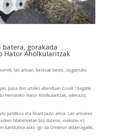
n batera, gorakada
o Hator Aholkularitzak
rrek, lan arloan, besteak beste, izugarrizko
ajan, pasa den urteko abenduan Covid-19agatik
u Hernaniko Hator Aholkularitzak, adieraziz,
arlo juridikoa eta finantzazio arloa. Lan arloaren
 azken hilabeteetan bizi dutena, «sekula» ez
en kantitatea asko igo da Omikron aldaeragatik,