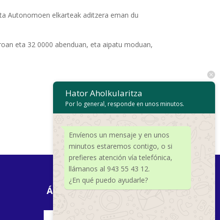
eta Autonomoen elkarteak aditzera eman du
zaroan eta 32 0000 abenduan, eta aipatu moduan,
Hator Aholkularitza
Por lo general, responde en unos minutos.
Envíenos un mensaje y en unos
minutos estaremos contigo, o si
prefieres atención vía telefónica,
llámanos al 943 55 43 12.
¿En qué puedo ayudarle?
ÁREAS DE EXPERIENCIA