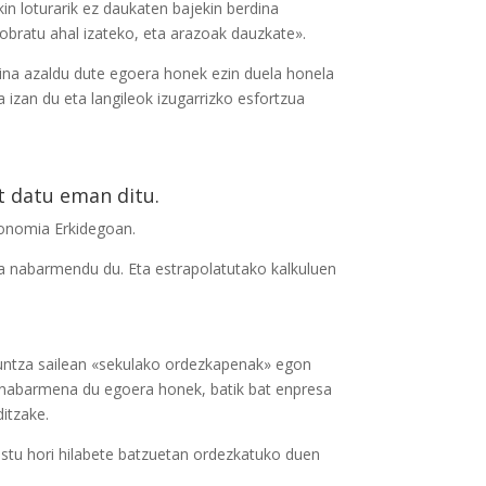
in loturarik ez daukaten bajekin berdina
 kobratu ahal izateko, eta arazoak dauzkate».
aina azaldu dute egoera honek ezin duela honela
a izan du eta langileok izugarrizko esfortzua
t datu eman ditu.
tonomia Erkidegoan.
ela nabarmendu du. Eta estrapolatutako kalkuluen
zkuntza sailean «sekulako ordezkapenak» egon
n nabarmena du egoera honek, batik bat enpresa
ditzake.
ostu hori hilabete batzuetan ordezkatuko duen