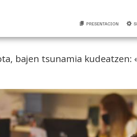
PRESENTACION
S
tota, bajen tsunamia kudeatzen: