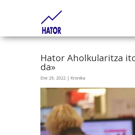
Hator Aholkularitza i
da»
Ene 29, 2022
|
Kronika