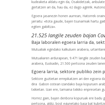
kudeaketa aldatu egin da, Osakidetzak, anbulateg
gertatzen ari da, hau da, ez dago agiririk. Auto
Egoera jasanezin honen aurrean, Hatorrek oraind
jarraitu: «itota gaude, bajen tsunamiak hartu gai
egiten gabiltza».
21.525 langile zeuden bajan Cov
Baja laboralen egoera larria da, se
Mutualiak egindako kalkuluen arabera, urtarrila
Mutualiaren ardurapean, 9.471 langile zeuden baj
arabera, Euskadin, 21.500 pertsona zeuden laner
Egoera larria, sektore publiko zein 
Sektore guztietan errepikatzen ari den egoera d
dira
Gabon ostean izandako baja kopuruen arabe
txikietan. Izan ere, tamaina txikiko enpresetan 
Horrez gain, bajen denbora kopuruak ere badu ga
pertsona, aldiz, bost egunetako baja bat kubritze