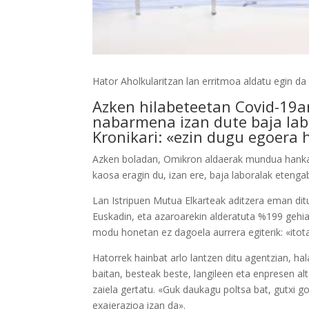
Hator Aholkularitzan lan erritmoa aldatu egin da
Azken hilabeteetan Covid-19ar
nabarmena izan dute baja lab
Kronikari: «ezin dugu egoera h
Azken boladan, Omikron aldaerak mundua hankaz g
kaosa eragin du, izan ere, baja laboralak etenga
Lan Istripuen Mutua Elkarteak aditzera eman di
Euskadin, eta azaroarekin alderatuta %199 gehiag
modu honetan ez dagoela aurrera egiterik: «itota
Hatorrek hainbat arlo lantzen ditu agentzian, hala
baitan, besteak beste, langileen eta enpresen al
zaiela gertatu. «Guk daukagu poltsa bat, gutxi 
exajerazioa izan da».