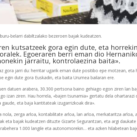
 buru-belarri dabiltzalako bezeroen bajak kudeatzen.
en kutsatzeek gora egin dute, eta horreki
oralek. Egoeraren berri eman dio Hernanik
onekin jarraitu, kontrolaezina baita».
ora jarri du: herritar ugarik eman dute positibo epe motzean, eta ho
be egin dute gora Euskadin, eta baita Urumea bailaran ere.
tuen datuen arabera, 30.300 pertsona baino gehiago egon ziren lan b
o izan ziren. Hau horrela, «bajen tsunamia» gertatu dela ohartarazi d
 gaude, eta baja kantitateak izugarrizkoak dira».
 nola, zerga arloa, kontabilitate arloa, lan arloa, merkataritza arloa, 
tak eta bajak kudeatzen dituzte Gizarte Segurantzan, eta argi daukate
gorabehera 1.000 langile eta autonomorekin… eta azken hilabetean baj