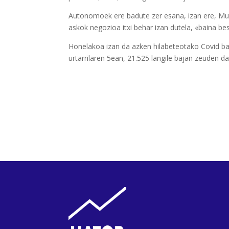
Autonomoek ere badute zer esana, izan ere, Mu
askok negozioa itxi behar izan dutela, «baina bes
Honelakoa izan da azken hilabeteotako Covid ba
urtarrilaren 5ean, 21.525 langile bajan zeuden 