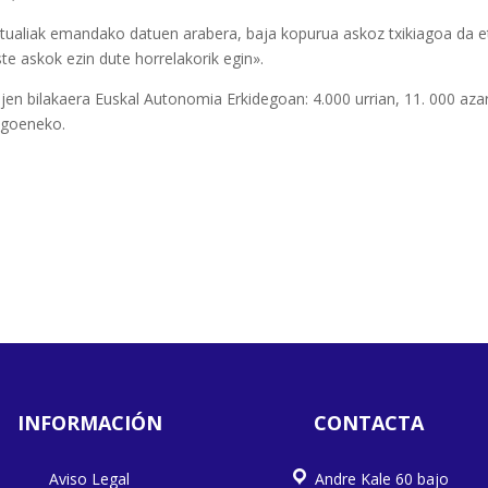
tualiak emandako datuen arabera, baja kopurua askoz txikiagoa da 
te askok ezin dute horrelakorik egin».
jen bilakaera Euskal Autonomia Erkidegoan: 4.000 urrian, 11. 000 a
dagoeneko.
INFORMACIÓN
CONTACTA
Aviso Legal
Andre Kale 60 bajo