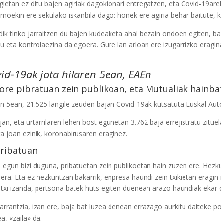
ietan ez ditu bajen agiriak dagokionari entregatzen, eta Covid-19arek
nomoekin ere sekulako iskanbila dago: honek ere agiria behar baitute,
ik tinko jarraitzen du bajen kudeaketa ahal bezain ondoen egiten, b
tu eta kontrolaezina da egoera. Gure lan arloan ere izugarrizko eragin
id-19ak jota hilaren 5ean, EAEn
ktore pibratuan zein publikoan, eta Mutualiak hainba
ren 5ean, 21.525 langile zeuden bajan Covid-19ak kutsatuta Euskal Au
an, eta urtarrilaren lehen bost egunetan 3.762 baja errejistratu zitu
a joan ezinik, koronabirusaren eraginez.
pribatuan
a egun bizi duguna, pribatuetan zein publikoetan hain zuzen ere. He
ra. Eta ez hezkuntzan bakarrik, enpresa haundi zein txikietan eragi
gutxi izanda, pertsona batek huts egiten duenean arazo haundiak ekar 
rrantzia, izan ere, baja bat luzea denean errazago aurkitu daiteke p
a, «zaila» da.