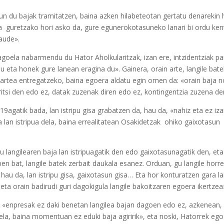
dun du bajak tramitatzen, baina azken hilabeteotan gertatu denarekin
a
guretzako hori asko da, gure egunerokotasuneko lanari bi ordu ke
aude».
goela nabarmendu du Hator Aholkularitzak, izan ere, intzidentziak pa
du eta honek gure lanean eragina du». Gainera, orain arte, langile b
partea entregatzeko, baina egoera aldatu egin omen da: «orain baja n
iritsi den edo ez, datak zuzenak diren edo ez, kontingentzia zuzena d
9agatik bada, lan istripu gisa grabatzen da, hau da, «nahiz eta ez iz
a lan istripua dela, baina errealitatean Osakidetzak
ohiko gaixotasun
 langilearen baja lan istripuagatik den edo gaixotasunagatik den, eta 
pen bat, langile batek zerbait daukala esanez. Orduan, gu langile hor
hau da, lan istripu gisa, gaixotasun gisa… Eta hor konturatzen gara 
ta orain badirudi guri dagokigula langile bakoitzaren egoera ikertzea
 «enpresak ez daki benetan langilea bajan dagoen edo ez, azkenean, p
ela, baina momentuan ez eduki baja agiririk», eta noski, Hatorrek eg